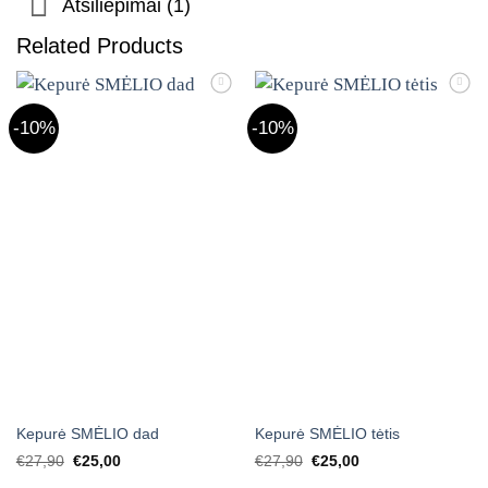
Atsiliepimai (1)
Related Products
Mėgstamiausias
Mėgstamiausias
-10%
-10%
Kepurė SMĖLIO dad
Kepurė SMĖLIO tėtis
Original
Current
Original
Current
€
27,90
€
25,00
€
27,90
€
25,00
price
price
price
price