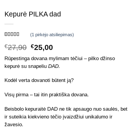
Kepurė PILKA dad
(
1
pirkėjo atsiliepimas)
Įvertinimas:
1
Original
Current
€
27,90
€
25,00
5
iš 5 (viso
įvertinimų:
)
price
price
Rūpestinga dovana mylimam tėčiui
– pilko džinso
was:
is:
kepurė su snapeliu
DAD.
€27,90.
€25,00.
Kodėl verta dovanoti būtent ją?
Visų pirma
– tai itin praktiška dovana.
Beisbolo
kepuraitė DAD
ne tik apsaugo nuo saulės, bet
ir suteikia kiekvieno tėčio įvaizdžiui unikalumo ir
žavesio.