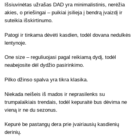
Išsiuvinėtas užrašas DAD
yra minimalistinis, nerėžia
akies, o priešingai – puikiai įsilieja į bendrą įvaizdį ir
suteikia išskirtinumo.
Patogi ir tinkama dėvėti kasdien, todėl
dovana
nedulkės
lentynoje.
One size
– reguliuojasi pagal reikiamą dydį, todėl
neabejosite dėl dydžio pasirinkimo.
Pilko džinso spalva
yra tikra klasika.
Niekada neišeis iš mados
ir neprasilenks su
trumpalaikiais trendais, todėl kepuraitė bus dėvima ne
vieną ir ne du sezonus.
Kepurė
be pastangų dera prie įvairiausių kasdienių
derinių.