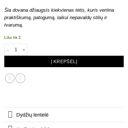
Šia dovana džiaugsis kiekvienas tėtis, kuris vertina
praktiškumą, patogumą, laikui nepavaldų stilių ir
tvarumą.
Liko tik 2
produkto kiekis: Kepurė PILKA dad
Į KREPŠELĮ
Dydžių lentelė