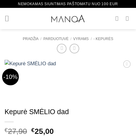
Skip
NEMOKAMAS SIUNTIMAS PAŠTOMATU NUO 100 EUR
to
content
PRADŽIA
/
PARDUOTUVĖ
/
VYRAMS
/
- KEPURĖS
-10%
Mėgstamiausias
Kepurė SMĖLIO dad
Original
Current
€
27,90
€
25,00