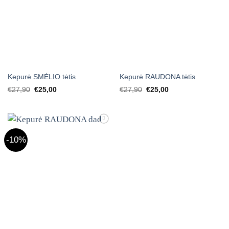
Kepurė SMĖLIO tėtis
Kepurė RAUDONA tėtis
Original
Current
Original
Current
€
27,90
€
25,00
€
27,90
€
25,00
price
price
price
price
was:
is:
was:
is:
€27,90.
€25,00.
€27,90.
€25,00.
Mėgstamiausias
-10%