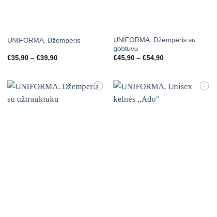
UNIFORMA. Džemperis su
UNIFORMA. Džemperis
gobtuvu
Price
Price
€
35,90
–
€
39,90
€
45,90
–
€
54,90
range:
range:
€35,90
€45,90
through
through
€39,90
€54,90
Mėgstamiausias
Mėgstamiausias