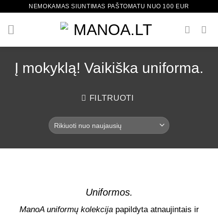
Skip
NEMOKAMAS SIUNTIMAS PAŠTOMATU NUO 100 EUR
to
content
Į mokyklą! Vaikiška uniforma.
FILTRUOTI
Uniformos.
ManoA uniformų kolekcija
papildyta atnaujintais ir