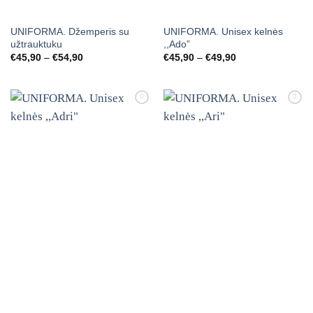
UNIFORMA. Džemperis su
UNIFORMA. Unisex kelnės
užtrauktuku
,,Ado”
Price
Price
€
45,90
–
€
54,90
€
45,90
–
€
49,90
range:
range:
€45,90
€45,90
through
through
€54,90
€49,90
Mėgstamiausias
Mėgstamiausias