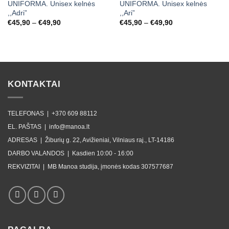
UNIFORMA. Unisex kelnės
UNIFORMA. Unisex kelnės
,,Adri”
,,Ari”
Price
Price
€
45,90
–
€
49,90
€
45,90
–
€
49,90
range:
range:
€45,90
€45,90
through
through
€49,90
€49,90
KONTAKTAI
TELEFONAS |
+370 609 88112
EL. PAŠTAS |
info@manoa.lt
ADRESAS |
Žiburių g. 22, Avižieniai, Vilniaus raj., LT-14186
DARBO VALANDOS |
Kasdien 10:00 - 16:00
REKVIZITAI |
MB Manoa studija, įmonės kodas 307577687