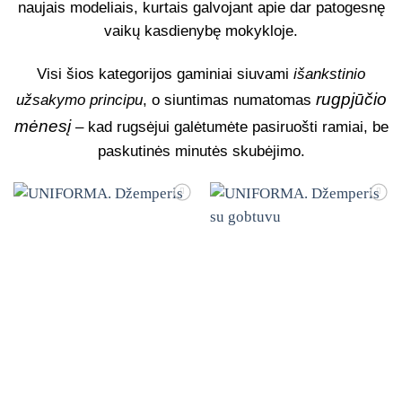
naujais modeliais, kurtais galvojant apie dar patogesnę
vaikų kasdienybę mokykloje.
Visi šios kategorijos gaminiai siuvami
išankstinio
rugpjūčio
užsakymo principu
, o siuntimas numatomas
mėnesį
– kad rugsėjui galėtumėte pasiruošti ramiai, be
paskutinės minutės skubėjimo.
Mėgstamiausias
Mėgstamiausias