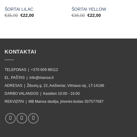
ŠORTAI LILAC
ŠORTAI YELLOW
Original
Current
Original
Current
€
35,00
€
22,00
€
35,00
€
22,00
price
price
price
price
was:
is:
was:
is:
€35,00.
€22,00.
€35,00.
€22,00.
KONTAKTAI
TELEFONAS |
+370 609 88112
EL. PAŠTAS |
info@manoa.lt
ADRESAS |
Žiburių g. 22, Avižieniai, Vilniaus raj., LT-14186
DARBO VALANDOS |
Kasdien 10:00 - 16:00
REKVIZITAI |
MB Manoa studija, įmonės kodas 307577687