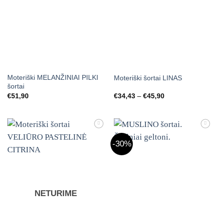
Moteriški MELANŽINIAI PILKI
Moteriški šortai LINAS
šortai
Price
€
51,90
€
34,43
–
€
45,90
range:
€34,43
through
€45,90
Mėgstamiausias
Mėgstamiausias
-30%
NETURIME