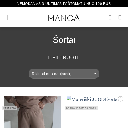
Skip
NEMOKAMAS SIUNTIMAS PAŠTOMATU NUO 100 EUR
to
content
Šortai
FILTRUOTI
Mėgstamiausias
Mėgstamiausias
Be pūkelio
Be pūkelio arba su pūkeliu