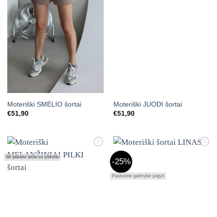
Moteriški SMĖLIO šortai
Moteriški JUODI šortai
€
51,90
€
51,90
Mėgstamiausias
Mėgstamiausias
Be pūkelio arba su pūkeliu
-25%
Paskutinė galimybė įsigyti