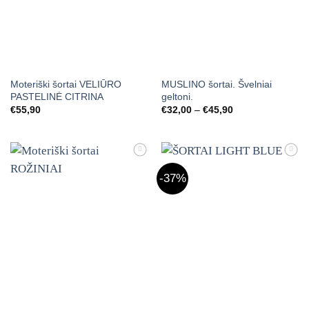
Moteriški šortai VELIŪRO
MUSLINO šortai. Švelniai
PASTELINĖ CITRINA
geltoni.
Price
€
55,90
€
32,00
–
€
45,90
range:
€32,00
through
€45,90
Mėgstamiausias
Mėgstamiausias
-37%