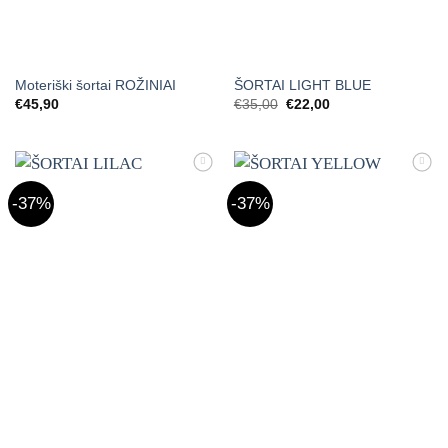
Moteriški šortai ROŽINIAI
ŠORTAI LIGHT BLUE
Original
Current
€
45,90
€
35,00
€
22,00
price
price
was:
is:
€35,00.
€22,00.
Mėgstamiausias
Mėgstamiausias
-37%
-37%