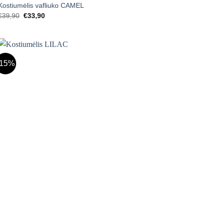
Kostiumėlis vafliuko CAMEL
Original
Current
€
39,90
€
33,90
price
price
was:
is:
€39,90.
€33,90.
-15%
Mėgstamiausias