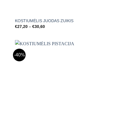
+
KOSTIUMĖLIS JUODAS ZUIKIS
Price
€
27,20
–
€
30,60
range:
€27,20
through
€30,60
-40%
Mėgstamiausias