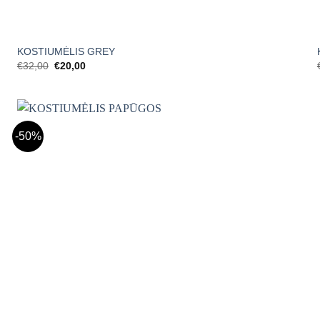
+
KOSTIUMĖLIS GREY
Original
Current
€
32,00
€
20,00
price
price
was:
is:
€32,00.
€20,00.
-50%
Mėgstamiausias