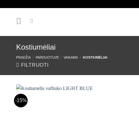
Skip
to
content
Kostiumėliai
PRADŽIA
/
PARDUOTUVĖ
/
VAIKAMS
/
KOSTIUMĖLIAI
FILTRUOTI
-15%
Mėgstamiausias