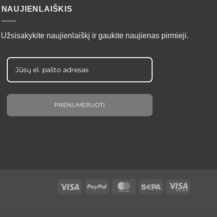
NAUJIENLAIŠKIS
Užsisakykite naujienlaiškį ir gaukite naujienas pirmieji.
PRENUMERUOTI
Visa
PayPal
MasterCard
Sepa
Visa
Electron