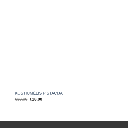
+
KOSTIUMĖLIS PISTACIJA
Original
Current
€
30,00
€
18,00
price
price
was:
is:
€30,00.
€18,00.