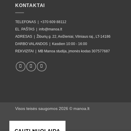
KONTAKTAI
TELEFONAS |
+370 609 88112
EL. PAŠTAS |
info@manoa.lt
ADRESAS |
Žiburių g. 22, Avižieniai, Vilniaus raj., LT-14186
DARBO VALANDOS |
Kasdien 10:00 - 16:00
REKVIZITAI |
MB Manoa studija, įmonės kodas 307577687
Visos teisės saugomos 2026 ©
manoa.lt
GAUTI NUOLAIDĄ