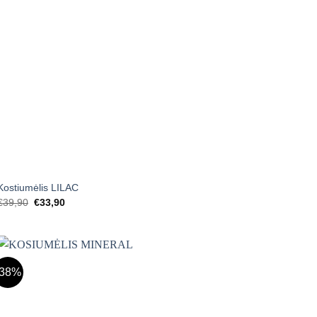
+
Kostiumėlis LILAC
Original
Current
€
39,90
€
33,90
price
price
was:
is:
€39,90.
€33,90.
-38%
Mėgstamiausias