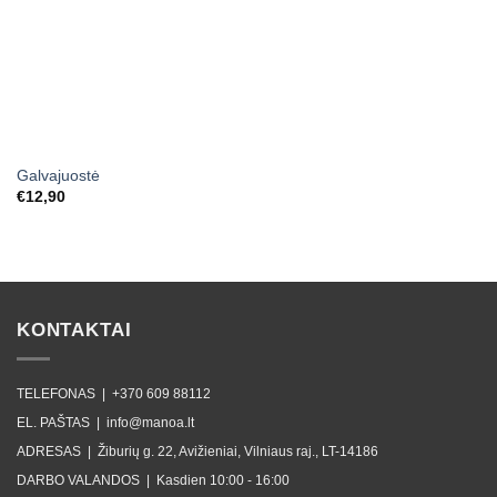
Galvajuostė
€
12,90
KONTAKTAI
TELEFONAS |
+370 609 88112
EL. PAŠTAS |
info@manoa.lt
ADRESAS |
Žiburių g. 22, Avižieniai, Vilniaus raj., LT-14186
DARBO VALANDOS |
Kasdien 10:00 - 16:00