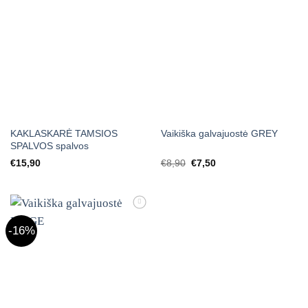
KAKLASKARĖ TAMSIOS
Vaikiška galvajuostė GREY
SPALVOS spalvos
Original
Current
€
15,90
€
8,90
€
7,50
price
price
was:
is:
€8,90.
€7,50.
Mėgstamiausias
-16%