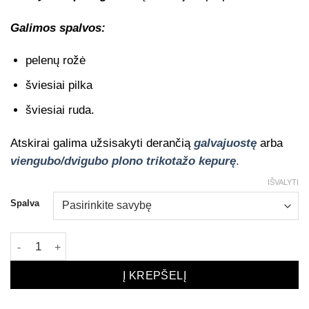
Galimos spalvos:
pelenų rožė
šviesiai pilka
šviesiai ruda.
Atskirai galima užsisakyti derančią
galvajuostę
arba
viengubo/dvigubo plono trikotažo kepurę
.
IŠVALYTI
Spalva
produkto kiekis: KAKLASKARĖ PASTELINĖS spalvos
Į KREPŠELĮ