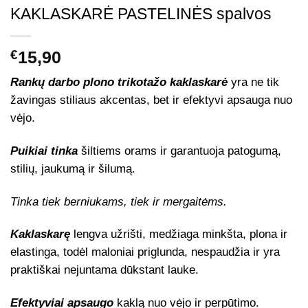
KAKLASKARĖ PASTELINĖS spalvos
€
15,90
Rankų darbo plono trikotažo kaklaskarė
yra ne tik
žavingas stiliaus akcentas, bet ir efektyvi apsauga nuo
vėjo.
Puikiai tinka
šiltiems orams ir garantuoja patogumą,
stilių, jaukumą ir šilumą.
Tinka tiek berniukams, tiek ir mergaitėms.
Kaklaskarę
lengva užrišti, medžiaga minkšta, plona ir
elastinga, todėl maloniai priglunda, nespaudžia ir yra
praktiškai nejuntama dūkstant lauke.
Efektyviai apsaugo
kaklą nuo vėjo ir perpūtimo.