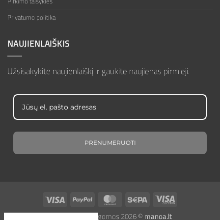
Pirkimo taisyklės
Privatumo politika
NAUJIENLAIŠKIS
Užsisakykite naujienlaiškį ir gaukite naujienas pirmieji.
PRENUMERUOTI
Visa
PayPal
MasterCard
Sepa
Visa
Electron
Visos teisės saugomos 2026 ©
manoa.lt