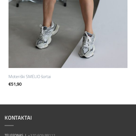
Moteriški SMĖLIO šortai
€
51,90
KONTAKTAI
TELEFONAS |
+370 609 88112