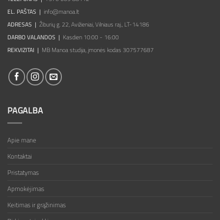
EL. PAŠTAS |
info@manoa.lt
ADRESAS |
Žiburių g. 22, Avižieniai, Vilniaus raj., LT-14186
DARBO VALANDOS |
Kasdien 10:00 - 16:00
REKVIZITAI |
MB Manoa studija, įmonės kodas 307577687
PAGALBA
Apie mane
Kontaktai
Pristatymas
Apmokėjimas
Keitimas ir grąžinimas