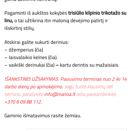
Pagaminti iš aukštos kokybės
trisiūlio kilpinio trikotažo su
linu,
o tai užtikrina itin malonią dėvėjimo patirtį ir
išskirtinį stilių.
Atskirai galite sukurti derinius:
– džemperius (čia)
– laisvalaikio kelnes (čia)
.
– vaikiški derinukai (čia)
–
kartu derintis su mažaisiais.
IŠANKSTINIS UŽSAKYMAS. Pasiuvimo terminas nuo 2 iki 14
darbo dienų po apmokėjimo.
Jeigu turite klausimų dėl
termino, parašykite
info@manoa.lt
arba paskambinkite
+370 6 09 88 112.
Gaminio išmatavimus rasite žemiau.