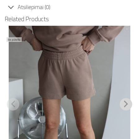
Atsiliepimai (0)
Related Products
Mėgstamiausias
Be pūkelio