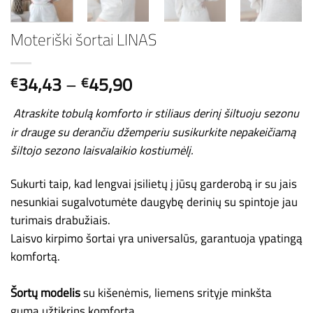
Moteriški šortai LINAS
Price
34,43
–
45,90
€
€
range:
€34,43
Atraskite tobulą komforto ir stiliaus derinį šiltuoju sezonu
through
ir drauge su derančiu džemperiu susikurkite nepakeičiamą
€45,90
šiltojo sezono laisvalaikio kostiumėlį.
Sukurti taip, kad lengvai įsilietų į jūsų garderobą ir su jais
nesunkiai sugalvotumėte daugybę derinių su spintoje jau
turimais drabužiais.
Laisvo kirpimo šortai yra universalūs, garantuoja ypatingą
komfortą.
Šortų modelis
su kišenėmis, liemens srityje minkšta
guma užtikrins komfortą.