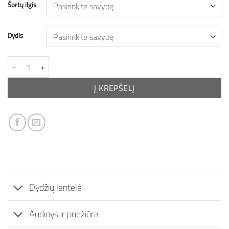
Šortų ilgis
Dydis
produkto kiekis: Moteriški šortai LINAS
Į KREPŠELĮ
Dydžių lentelė
Audinys ir priežiūra