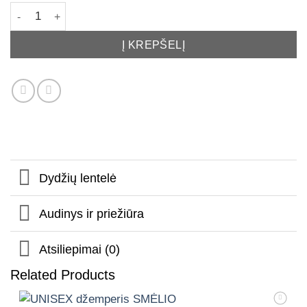
produkto kiekis: PEACH EFFECT. Vyriškas ŠOKOLADO džemp
Į KREPŠELĮ
Dydžių lentelė
Audinys ir priežiūra
Atsiliepimai (0)
Related Products