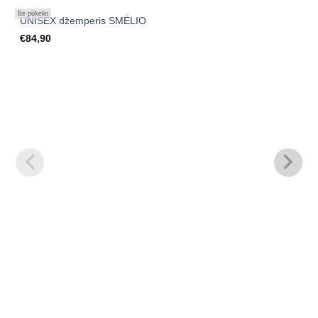
Mėgstamiausias
Be pūkelio
UNISEX džemperis SMĖLIO
€
84,90