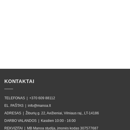
KONTAKTAI
TELEFONAS |
+370 609 88112
EL. PAŠTAS |
info@manoa.lt
ADRESAS |
Žiburių g. 22, Avižieniai, Vilniaus raj., LT-14186
DARBO VALANDOS |
Kasdien 10:00 - 16:00
REKVIZITAI |
MB Manoa studija, įmonės kodas 307577687