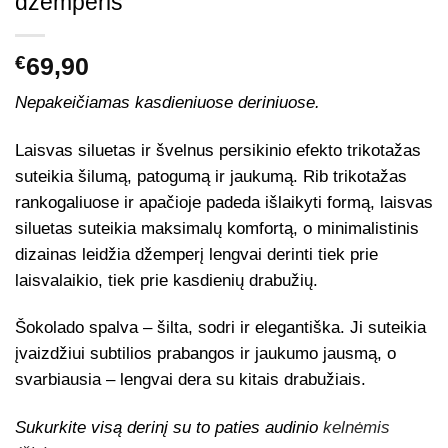
džemperis
€
69,90
Nepakeičiamas kasdieniuose deriniuose.
Laisvas siluetas ir švelnus persikinio efekto trikotažas
suteikia šilumą, patogumą ir jaukumą. Rib trikotažas
rankogaliuose ir apačioje padeda išlaikyti formą, laisvas
siluetas suteikia maksimalų komfortą, o minimalistinis
dizainas leidžia džemperį lengvai derinti tiek prie
laisvalaikio, tiek prie kasdienių drabužių.
Šokolado spalva – šilta, sodri ir elegantiška. Ji suteikia
įvaizdžiui subtilios prabangos ir jaukumo jausmą, o
svarbiausia – lengvai dera su kitais drabužiais.
Sukurkite visą derinį su to paties audinio
kelnėmis