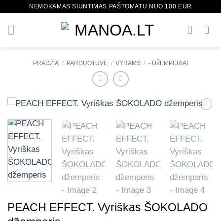
Skip
NEMOKAMAS SIUNTIMAS PAŠTOMATU NUO 100 EUR
to
content
PRADŽIA
/
PARDUOTUVĖ
/
VYRAMS
/
- DŽEMPERIAI
Mėgstamiausias
PEACH EFFECT. Vyriškas ŠOKOLADO