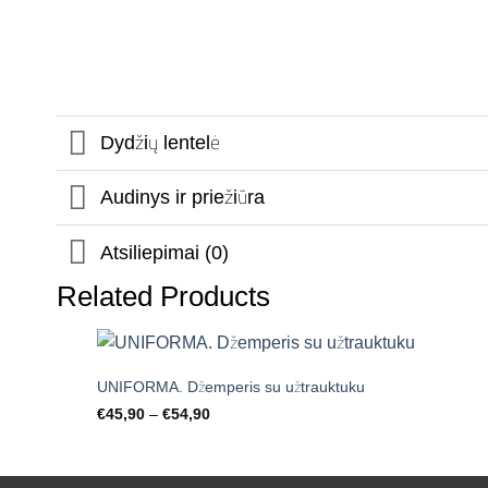
Dydžių lentelė
Audinys ir priežiūra
Atsiliepimai (0)
Related Products
+
UNIFORMA. Džemperis su užtrauktuku
Price
€
45,90
–
€
54,90
Mėgstamiausias
range:
€45,90
through
€54,90