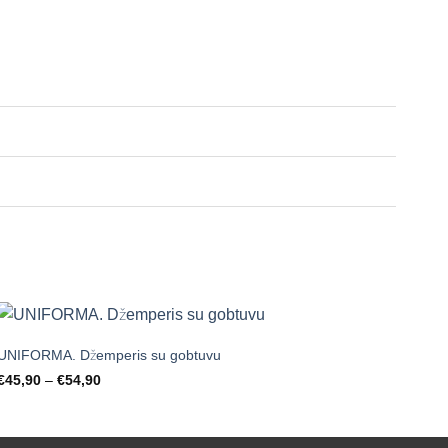
+
UNIFORMA. Džemperis su gobtuvu
Price
€
45,90
–
€
54,90
Mėgstamiausias
range:
€45,90
through
€54,90