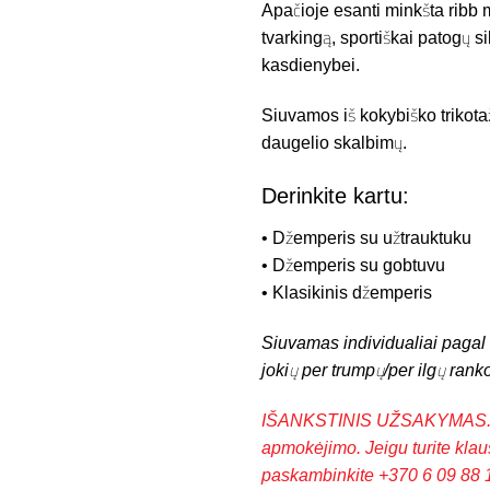
Apačioje esanti minkšta ribb 
tvarkingą, sportiškai patogų 
kasdienybei.
Siuvamos iš kokybiško trikotažo
daugelio skalbimų.
Derinkite kartu:
• Džemperis su užtrauktuku
• Džemperis su gobtuvu
• Klasikinis džemperis
Siuvamas individualiai pagal 
jokių per trumpų/per ilgų ran
IŠANKSTINIS UŽSAKYMAS. Pas
apmokėjimo.
Jeigu turite kla
paskambinkite
+370 6 09 88 