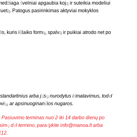
medžiaga švelniai apgaubia koją ir suteikia modeliui
siluetą. Patogus pasirinkimas aktyviai mokyklos
, kuris išlaiko formą, spalvą ir puikiai atrodo net po
standartinius arba jūsų nurodytus išmatavimus, todėl
kovių, ar apsinuoginančios nugaros.
iuvimo terminas nuo 2 iki 14 darbo dienų po
usimų dėl termino, parašykite
info@manoa.lt
arba
112.