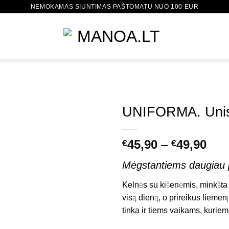
NEMOKAMAS SIUNTIMAS PAŠTOMATU NUO 100 EUR
UNIFORMA. Unise
Pric
45,90
–
49,90
Mėgstamiausias
€
€
rang
Mėgstantiems daugiau p
€45
thr
Kelnės su kišenėmis, minkšta 
€49
visą dieną, o prireikus liemenį
tinka ir tiems vaikams, kurie