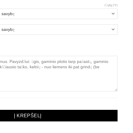
IŠVALYTI
isex kelnės ,,Adri"
Į KREPŠELĮ