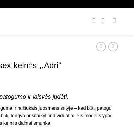
x kelnės ,,Adri”
e
e:
atogumo ir laisvės judėti.
,90
ough
guma ir raištukais juosmens srityje – kad būtų patogu
,90
 būtų lengva prisitaikyti individualiai. Šis modelis ypač
ms kelnės dažnai smunka.