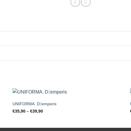
+
UNIFORMA. Džemperis
Price
€
35,90
–
€
39,90
Mėgstamiausias
range:
€35,90
through
€39,90