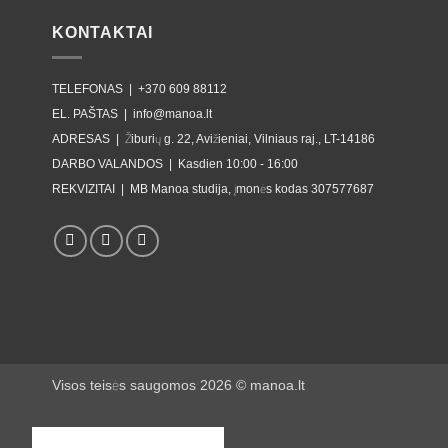
KONTAKTAI
TELEFONAS |
+370 609 88112
EL. PAŠTAS |
info@manoa.lt
ADRESAS |
Žiburių g. 22, Avižieniai, Vilniaus raj., LT-14186
DARBO VALANDOS |
Kasdien 10:00 - 16:00
REKVIZITAI |
MB Manoa studija, įmonės kodas 307577687
Visos teisės saugomos 2026 ©
manoa.lt