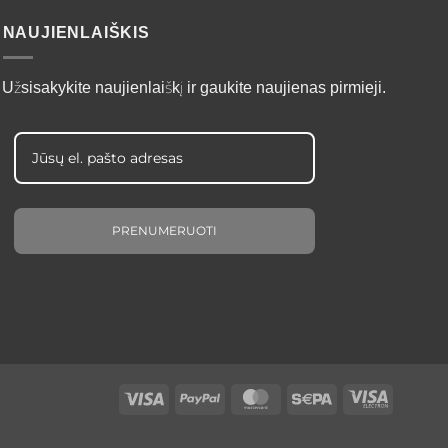
NAUJIENLAIŠKIS
Užsisakykite naujienlaiškį ir gaukite naujienas pirmieji.
PRENUMERUOTI
Visa
PayPal
MasterCard
Sepa
Visa
Electron