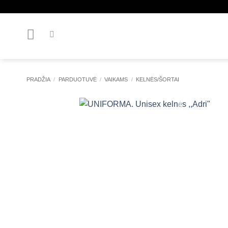
Skip
to
content
PRADŽIA
/
PARDUOTUVĖ
/
VAIKAMS
/
KELNĖS/ŠORTAI