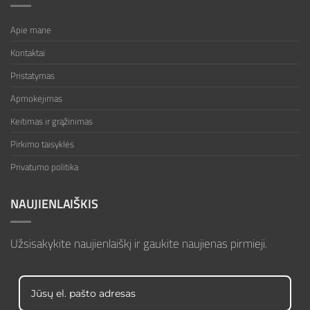
Apie mane
Kontaktai
Pristatymas
Apmokėjimas
Keitimas ir grąžinimas
Pirkimo taisyklės
Privatumo politika
NAUJIENLAIŠKIS
Užsisakykite naujienlaiškį ir gaukite naujienas pirmieji.