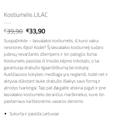
Kostiumėlis LILAC
Original
Current
39,90
33,90
€
€
price
price
Susipažinkite – laisvalaikio kostiumėlis, iš kurio vaikui
was:
is:
nesinorės išlįsti! Kodėl? Šį laisvalaikio kostiumėlį sudaro
€39,90.
€33,90.
judesių nevaržantis džemperis ir itin patogūs šortai.
Kostiumėlis pasiūtas iš trisiūlio kilpinio trikotažo, o tai
garantuoja drabužio ilgaamžiškumą bei kokybę.
Aukščiausios kokybės medžiaga yra neglamži, todėl net ir
aktyviai dūkstant lauke drabužis išlaikys savo formą ir
atrodys tvarkingai. Taip pat
čia
galite atskirai įsigyti ir prie
laisvalaikio kostiumėlio derančius marškinėlius, kurie itin
pasitarnaus karštesnėmis vasaros dienoms.
Sukurta ir pasiūta Lietuvoje