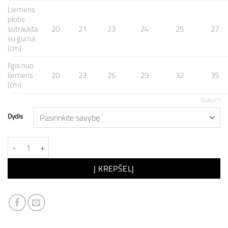
Liemens
plotis
sutraukta
20
21
23
24
25
27
su guma
(cm)
Ilgis nuo
liemens
20
23
26
29
32
35
(cm)
IŠVALYTI
Dydis
produkto kiekis: Kostiumėlis LILAC
Į KREPŠELĮ