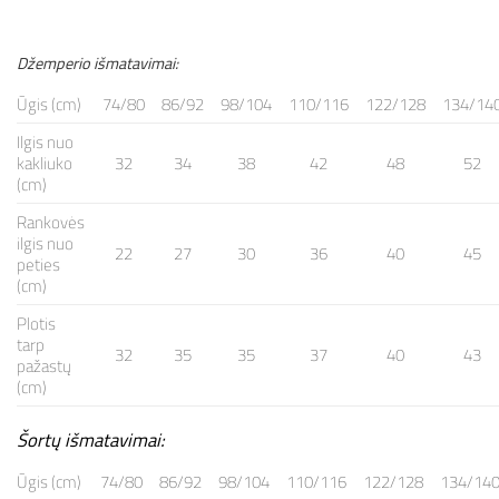
Džemperio išmatavimai:
Ūgis (cm)
74/80
86/92
98/104
110/116
122/128
134/14
Ilgis nuo
kakliuko
32
34
38
42
48
52
(cm)
Rankovės
ilgis nuo
22
27
30
36
40
45
peties
(cm)
Plotis
tarp
32
35
35
37
40
43
pažastų
(cm)
Šortų išmatavimai:
Ūgis (cm)
74/80
86/92
98/104
110/116
122/128
134/14