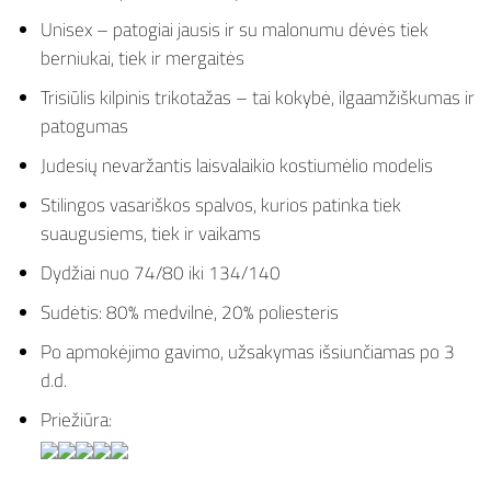
Unisex – patogiai jausis ir su malonumu dėvės tiek
berniukai, tiek ir mergaitės
Trisiūlis kilpinis trikotažas – tai kokybė, ilgaamžiškumas ir
patogumas
Judesių nevaržantis laisvalaikio kostiumėlio modelis
Stilingos vasariškos spalvos, kurios patinka tiek
suaugusiems, tiek ir vaikams
Dydžiai nuo 74/80 iki 134/140
Sudėtis: 80% medvilnė, 20% poliesteris
Po apmokėjimo gavimo, užsakymas išsiunčiamas po 3
d.d.
Priežiūra: