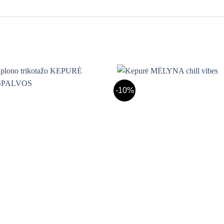
-10%
Mėgstamiausias
Mėg