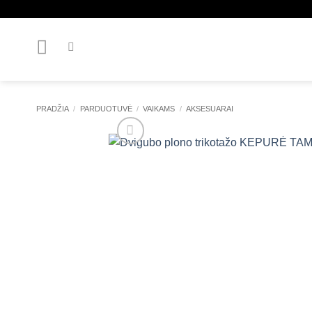
Skip
to
content
PRADŽIA
/
PARDUOTUVĖ
/
VAIKAMS
/
AKSESUARAI