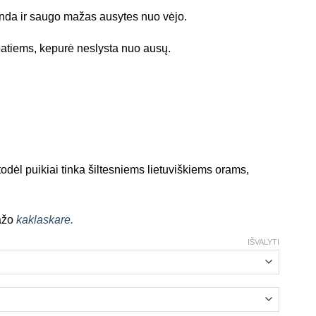
nda ir saugo mažas ausytes nuo vėjo.
patiems, kepurė neslysta nuo ausų.
todėl puikiai tinka šiltesniems lietuviškiems orams,
tažo
kaklaskare.
IŠVALYTI