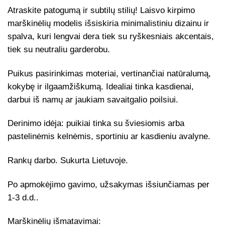
price
price
Atraskite patogumą ir subtilų stilių! Laisvo kirpimo
was:
is:
marškinėlių modelis išsiskiria minimalistiniu dizainu ir
€28,90.
€24,50.
spalva, kuri lengvai dera tiek su ryškesniais akcentais,
tiek su neutraliu garderobu.
Puikus pasirinkimas moteriai, vertinančiai natūralumą,
kokybę ir ilgaamžiškumą. Idealiai tinka kasdienai,
darbui iš namų ar jaukiam savaitgalio poilsiui.
Derinimo idėja: puikiai tinka su šviesiomis arba
pastelinėmis kelnėmis, sportiniu ar kasdieniu avalyne.
Rankų darbo. Sukurta Lietuvoje.
Po apmokėjimo gavimo, užsakymas išsiunčiamas per
1-3 d.d..
Marškinėlių išmatavimai: