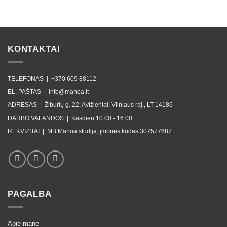
KONTAKTAI
TELEFONAS |
+370 609 88112
EL. PAŠTAS |
info@manoa.lt
ADRESAS |
Žiburių g. 22, Avižieniai, Vilniaus raj., LT-14186
DARBO VALANDOS |
Kasdien 10:00 - 16:00
REKVIZITAI |
MB Manoa studija, įmonės kodas 307577687
PAGALBA
Apie mane