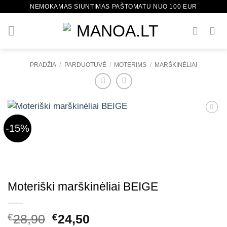
Skip
NEMOKAMAS SIUNTIMAS PAŠTOMATU NUO 100 EUR
to
content
PRADŽIA
/
PARDUOTUVĖ
/
MOTERIMS
/
MARŠKINĖLIAI
-15%
Mėgstamiausias
Moteriški marškinėliai BEIGE
Original
Current
€
28,90
€
24,50