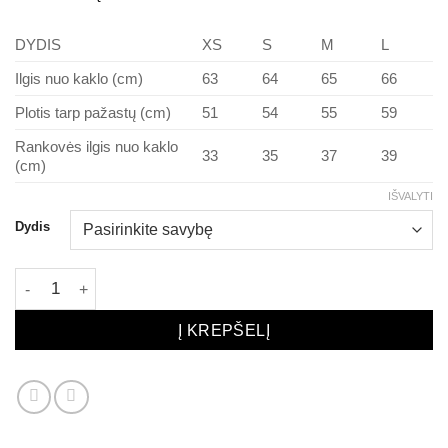
DYDIS
XS
S
M
L
Ilgis nuo kaklo (cm)
63
64
65
66
Plotis tarp pažastų (cm)
51
54
55
59
Rankovės ilgis nuo kaklo
33
35
37
39
(cm)
IŠVALYTI
Dydis
produkto kiekis: Moteriški marškinėliai BEIGE
Į KREPŠELĮ