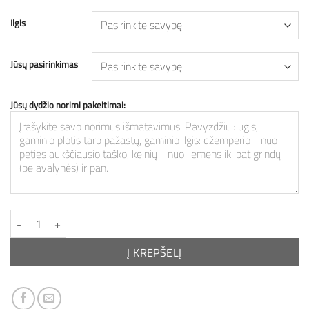
Ilgis
Jūsų pasirinkimas
Jūsų dydžio norimi pakeitimai:
produkto kiekis: Moteriškos PILKOS siaurėjančios kelnės
Į KREPŠELĮ