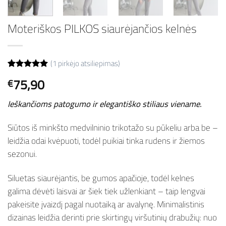
Moteriškos PILKOS siaurėjančios kelnės
(
1
pirkėjo atsiliepimas)
Įvertinimas:
1
75,90
€
5
iš 5
(viso
įvertinimų:
Ieškančioms patogumo ir elegantiško stiliaus viename.
)
Siūtos iš minkšto medvilninio trikotažo su pūkeliu arba be –
leidžia odai kvėpuoti, todėl puikiai tinka rudens ir žiemos
sezonui.
Siluetas siaurėjantis, be gumos apačioje, todėl kelnes
galima dėvėti laisvai ar šiek tiek užlenkiant – taip lengvai
pakeisite įvaizdį pagal nuotaiką ar avalynę. Minimalistinis
dizainas leidžia derinti prie skirtingų viršutinių drabužių: nuo