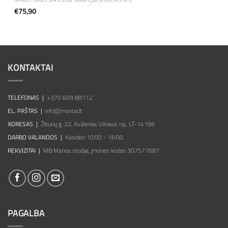
€
75,90
KONTAKTAI
TELEFONAS |
+370 609 88112
EL. PAŠTAS |
info@manoa.lt
ADRESAS |
Žiburių g. 22, Avižieniai, Vilniaus raj., LT-14186
DARBO VALANDOS |
Kasdien 10:00 - 16:00
REKVIZITAI |
MB Manoa studija, įmonės kodas 307577687
PAGALBA