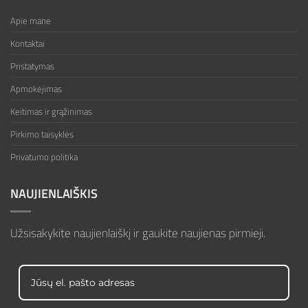
Apie mane
Kontaktai
Pristatymas
Apmokėjimas
Keitimas ir grąžinimas
Pirkimo taisyklės
Privatumo politika
NAUJIENLAIŠKIS
Užsisakykite naujienlaiškį ir gaukite naujienas pirmieji.