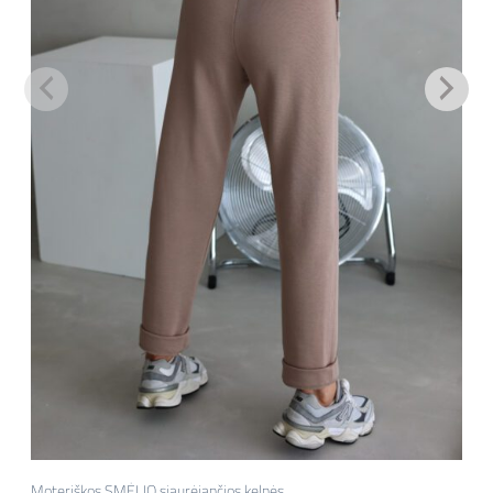
Moteriškos SMĖLIO siaurėjančios kelnės