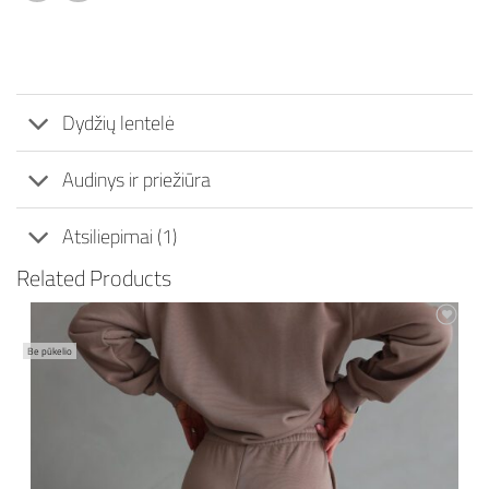
Dydžių lentelė
Audinys ir priežiūra
Atsiliepimai (1)
Related Products
Mėgstamiausias
Be pūkelio