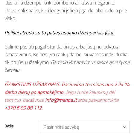
klasikinio džemperio iki bomberio ar laisvo megztinio.
Universali spalva, kuri lengvai įsilieja į garderobą ir dera prie
visko.
Puikiai atrodo su to paties audinio
džemperiais (čia)
.
Galime pasiūti pagal standartinius arba jūsų nurodytus
išmatavimus. Kelnės yra rankų darbo, siuvamos individualiai
tik po jūsų užsakymo.
Gaminio išmatavimus rasite aprašyme
žemiau.
IŠANKSTINIS UŽSAKYMAS. Pasiuvimo terminas nuo 2 iki 14
darbo dienų po apmokėjimo.
Jeigu turite klausimų dėl
termino, parašykite
info@manoa.lt
arba paskambinkite
+370 6 09 88 112.
Dydis