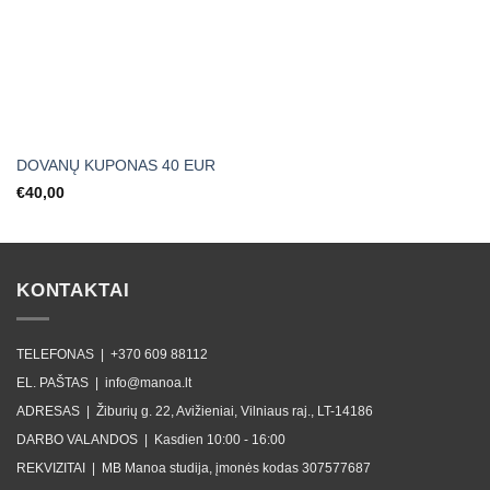
DOVANŲ KUPONAS 40 EUR
€
40,00
KONTAKTAI
TELEFONAS |
+370 609 88112
EL. PAŠTAS |
info@manoa.lt
ADRESAS |
Žiburių g. 22, Avižieniai, Vilniaus raj., LT-14186
DARBO VALANDOS |
Kasdien 10:00 - 16:00
REKVIZITAI |
MB Manoa studija, įmonės kodas 307577687