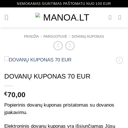
Skip
NEMOKAMAS SIUNTIMAS PAŠTOMATU NUO 100 EUR
to
content
PRADŽIA
/
PARDUOTUVĖ
/
DOVANŲ KUPONAS
Mėgstamiausias
DOVANŲ KUPONAS 70 EUR
€
70,00
Popierinis
dovanų kuponas pristatomas su dovanos
įpakavimu.
Elektroninis
dovanų kuponas yra išsiunčiamas Jūsų