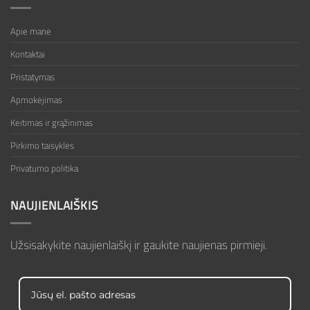
Apie mane
Kontaktai
Pristatymas
Apmokėjimas
Keitimas ir grąžinimas
Pirkimo taisyklės
Privatumo politika
NAUJIENLAIŠKIS
Užsisakykite naujienlaiškį ir gaukite naujienas pirmieji.