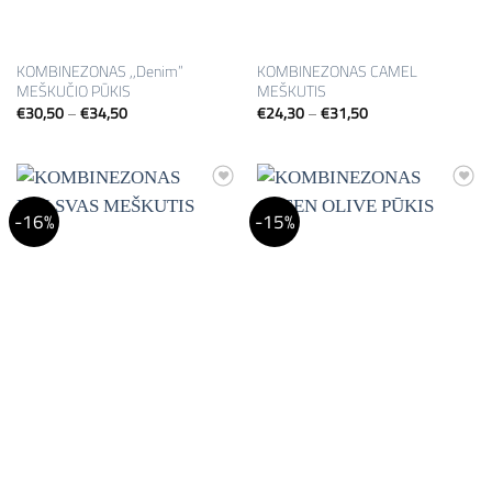
KOMBINEZONAS ,,Denim”
KOMBINEZONAS CAMEL
MEŠKUČIO PŪKIS
MEŠKUTIS
Price
Price
€
30,50
–
€
34,50
€
24,30
–
€
31,50
range:
range:
€30,50
€24,30
through
through
€34,50
€31,50
Mėgstamiausias
Mėgstamiausias
-16%
-15%