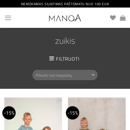
Skip
NEMOKAMAS SIUNTIMAS PAŠTOMATU NUO 100 EUR
to
content
zuikis
FILTRUOTI
Mėgstamiausias
Mėgstamiausias
-15%
-15%