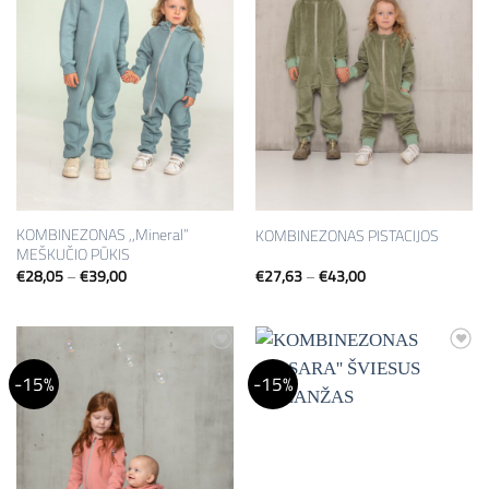
KOMBINEZONAS ,,Mineral”
KOMBINEZONAS PISTACIJOS
MEŠKUČIO PŪKIS
Price
Price
€
28,05
–
€
39,00
€
27,63
–
€
43,00
range:
range:
€28,05
€27,63
through
through
€39,00
€43,00
Mėgstamiausias
Mėgstamiausias
-15%
-15%