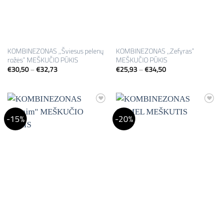
KOMBINEZONAS ,,Šviesus pelenų
KOMBINEZONAS ,,Zefyras”
rožės” MEŠKUČIO PŪKIS
MEŠKUČIO PŪKIS
Price
Price
€
30,50
–
€
32,73
€
25,93
–
€
34,50
range:
range:
€30,50
€25,93
through
through
€32,73
€34,50
Mėgstamiausias
Mėgstamiausias
-15%
-20%