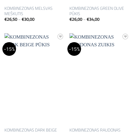
KOMBINEZONAS MELSVAS
KOMBINEZONAS GREEN OLIVE
MEŠKUTIS
PŪKIS
Price
Price
€
26,50
–
€
30,00
€
26,00
–
€
34,00
range:
range:
€26,50
€26,00
through
through
€30,00
€34,00
Mėgstamiausias
Mėgstamiausias
-15%
-15%
KOMBINEZONAS DARK BEIGE
KOMBINEZONAS RAUDONAS