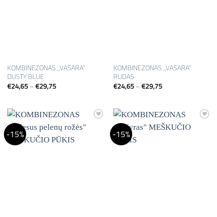
KOMBINEZONAS ,,VASARA”
KOMBINEZONAS ,,VASARA”
DUSTY BLUE
RUDAS
Price
Price
€
24,65
–
€
29,75
€
24,65
–
€
29,75
range:
range:
€24,65
€24,65
through
through
€29,75
€29,75
Mėgstamiausias
Mėgstamiausias
-15%
-15%