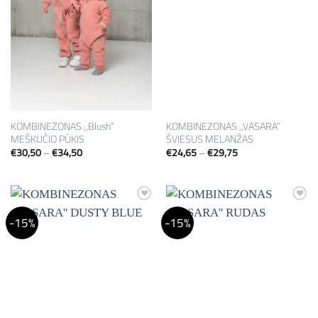
KOMBINEZONAS ,,Blush”
KOMBINEZONAS ,,VASARA”
MEŠKUČIO PŪKIS
ŠVIESUS MELANŽAS
Price
Price
€
30,50
–
€
34,50
€
24,65
–
€
29,75
range:
range:
€30,50
€24,65
through
through
€34,50
€29,75
Mėgstamiausias
Mėgstamiausias
-15%
-15%