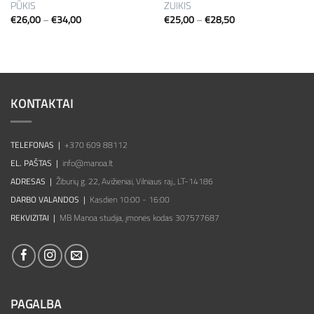
PŪKIS
ZUIKIS
Price
Price
€
26,00
–
€
34,00
€
25,00
–
€
28,50
range:
range:
€26,00
€25,00
through
through
€34,00
€28,50
KONTAKTAI
TELEFONAS |
+370 609 88112
EL. PAŠTAS |
info@manoa.lt
ADRESAS |
Žiburių g. 22, Avižieniai, Vilniaus raj., LT-14186
DARBO VALANDOS |
Kasdien 10:00 - 16:00
REKVIZITAI |
MB Manoa studija, įmonės kodas 307577687
PAGALBA