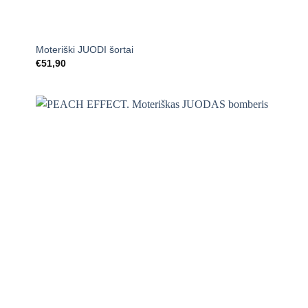
+
Moteriški JUODI šortai
€
51,90
Mėgstamiausias