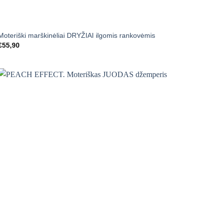
+
Moteriški marškinėliai DRYŽIAI ilgomis rankovėmis
€
55,90
Mėgstamiausias