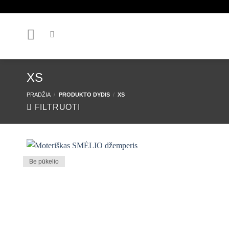
Skip
to
content
XS
PRADŽIA
/
PRODUKTO DYDIS
/
XS
FILTRUOTI
Be pūkelio
Mėgstamiausias