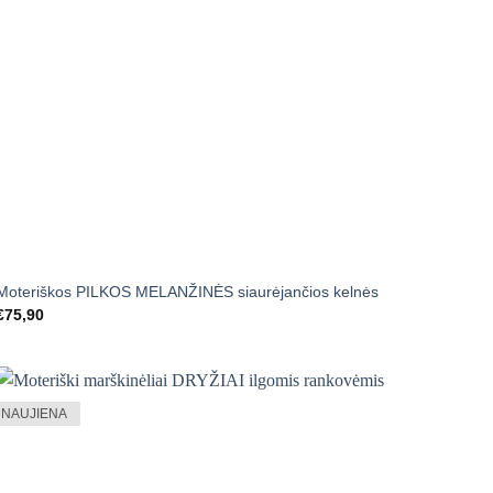
+
Moteriškos PILKOS MELANŽINĖS siaurėjančios kelnės
€
75,90
NAUJIENA
Mėgstamiausias