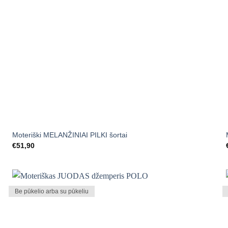
+
Moteriški MELANŽINIAI PILKI šortai
€
51,90
Be pūkelio arba su pūkeliu
Mėgstamiausias