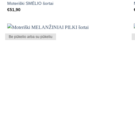
Moteriški SMĖLIO šortai
€
51,90
Be pūkelio arba su pūkeliu
Mėgstamiausias